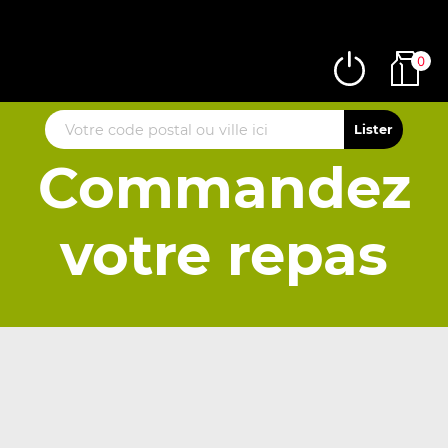
0
Commandez
votre repas